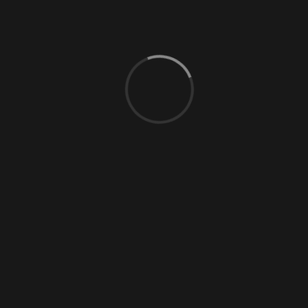
0 Comments
kt:
Geöffnet:
strasse 27a, 8004 Zürich
Montag bis Freitag: