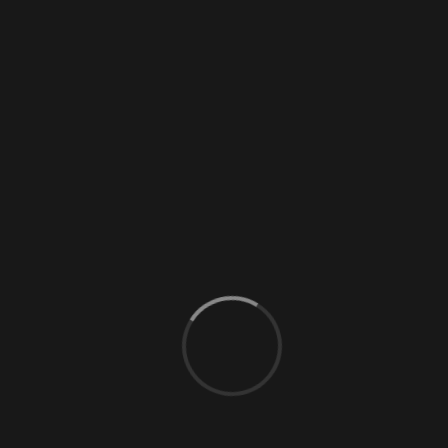
by
thisov
in
0 Comments
Himmlische Verführung & Entspannung …
Kontakt: